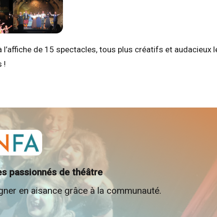
’affiche de 15 spectacles, tous plus créatifs et audacieux l
 !
es passionnés de théâtre
agner en aisance grâce à la communauté.