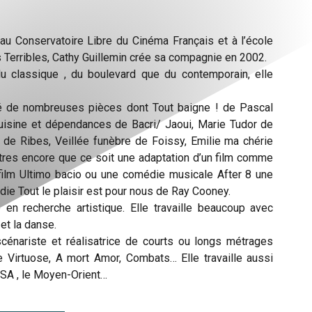
au Conservatoire Libre du Cinéma Français et à l’école
s Terribles, Cathy Guillemin crée sa compagnie en 2002.
du classique , du boulevard que du contemporain, elle
ué de nombreuses pièces dont Tout baigne ! de Pascal
uisine et dépendances de Bacri/ Jaoui, Marie Tudor de
 de Ribes, Veillée funèbre de Foissy, Emilie ma chérie
autres encore que ce soit une adaptation d’un film comme
film Ultimo bacio ou une comédie musicale After 8 une
die Tout le plaisir est pour nous de Ray Cooney.
 en recherche artistique. Elle travaille beaucoup avec
 et la danse.
scénariste et réalisatrice de courts ou longs métrages
Virtuose, A mort Amor, Combats… Elle travaille aussi
SA , le Moyen-Orient…